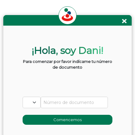
¡Hola, soy Dani!
Para comenzar por favor indícame tu número
de documento
Comencemos